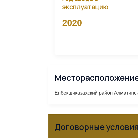
эксплуатацию
2020
Месторасположени
Енбекшиказахский район Алматинской
Договорные услови