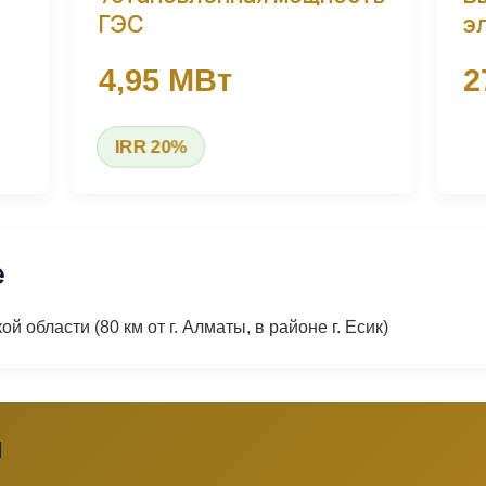
ГЭС
э
4,95 МВт
2
IRR 20%
е
 области (80 км от г. Алматы, в районе г. Есик)
я