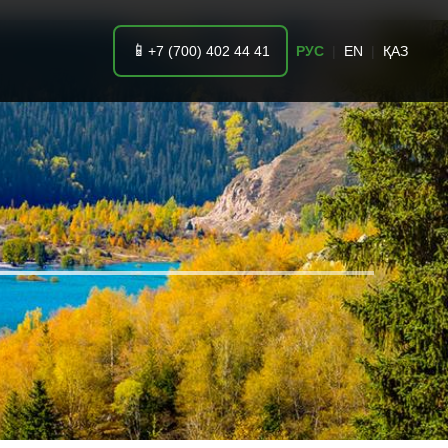
📱
+7 (700) 402 44 41
РУС
|
EN
|
ҚАЗ