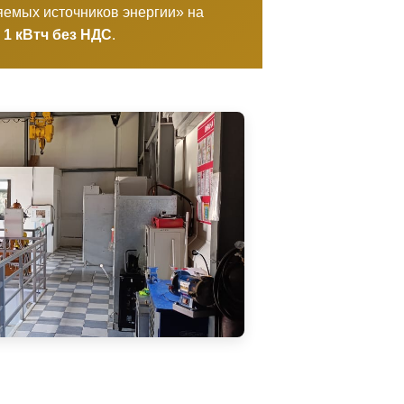
яемых источников энергии» на
а 1 кВтч без НДС
.