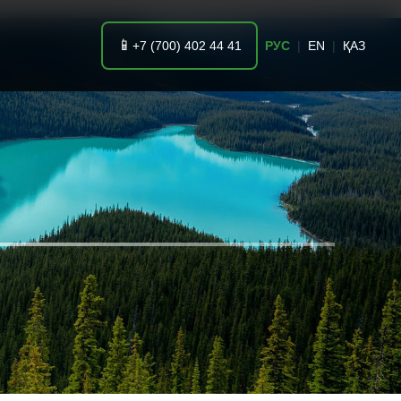
📱
+7 (700) 402 44 41
РУС
|
EN
|
ҚАЗ